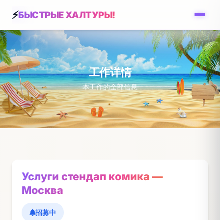
БЫСТРЫЕ ХАЛТУРЫ!
工作详情
本工作的全部信息
Услуги стендап комика —
Москва
招募中