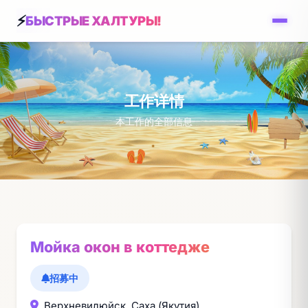
БЫСТРЫЕ ХАЛТУРЫ!
工作详情
本工作的全部信息
Мойка окон в коттедже
招募中
Верхневилюйск, Саха (Якутия)