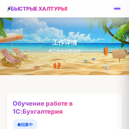
БЫСТРЫЕ ХАЛТУРЫ!
工作详情
本工作的全部信息
Обучение работе в
1С:Бухгалтерия
招募中