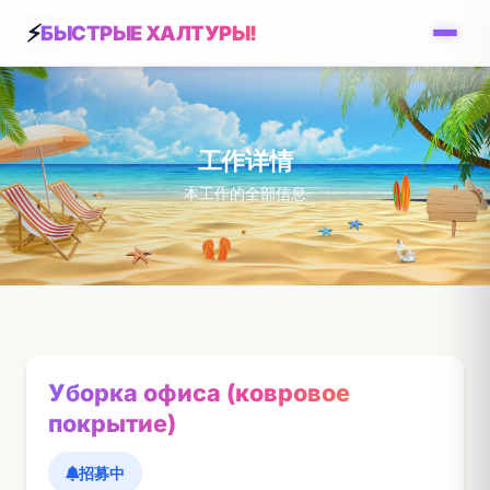
БЫСТРЫЕ ХАЛТУРЫ!
工作详情
本工作的全部信息
Уборка офиса (ковровое
покрытие)
招募中