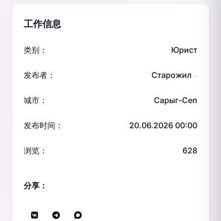
工作信息
类别：
Юрист
发布者：
Старожил
—
城市：
Сарыг-Сеп
发布时间：
20.06.2026 00:00
浏览：
628
分享：