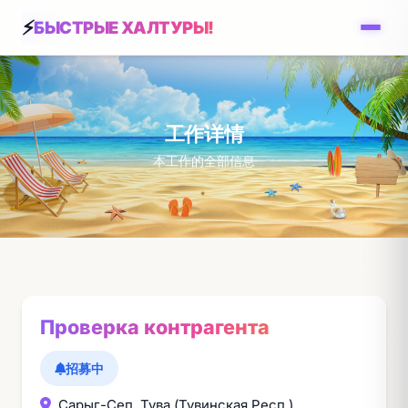
БЫСТРЫЕ ХАЛТУРЫ!
工作详情
本工作的全部信息
Проверка контрагента
招募中
Сарыг-Сеп, Тува (Тувинская Респ.)