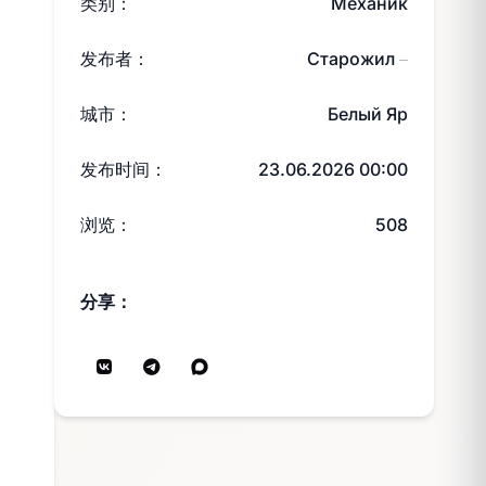
类别：
Механик
发布者：
Старожил
—
城市：
Белый Яр
发布时间：
23.06.2026 00:00
浏览：
508
分享：