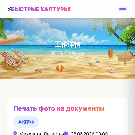
БЫСТРЫЕ ХАЛТУРЫ!
工作详情
本工作的全部信息
Печать фото на документы
招募中
Мехельта, Дагестан
26.06.2026 00:00