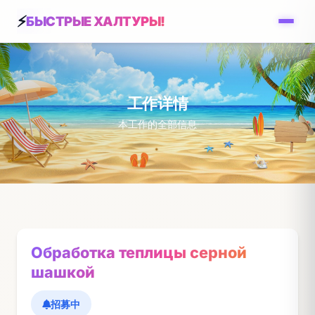
БЫСТРЫЕ ХАЛТУРЫ!
工作详情
本工作的全部信息
Обработка теплицы серной
шашкой
招募中