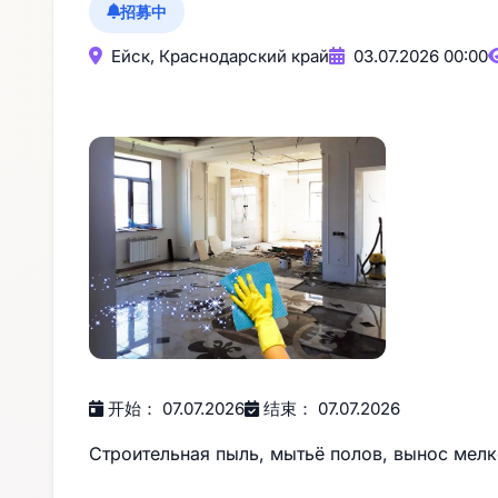
招募中
Ейск, Краснодарский край
03.07.2026 00:00
开始： 07.07.2026
结束： 07.07.2026
Строительная пыль, мытьё полов, вынос мелк